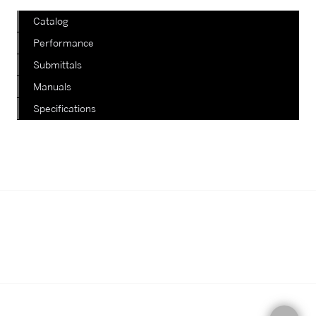
Catalog
Performance
Submittals
Manuals
Specifications
我們正在陸續更新其他款式，如有查
詢，請電郵至郵箱
info@staterich.com.hk
或直接致電
+852 9680 8015。