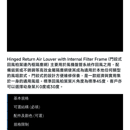
Hinged Return Air Louver with Internal Filter Frame (門鉸式
回風柏葉連內框隔塵網) 主要用於風機盤管系統作回風之用，配
備鋁質或不銹鋼等高效金屬隔塵網使其成為適用於本地任何類型
的風咀款式。門鉸式的設計方便維修保養，是一款經濟與實用集
於一身的通用風咀。標準回風柏葉葉片角度為標準45度，客戶亦
可以選擇幼身葉片0度或30度。
基本規格
可選結構 (必填)
配件及顏色 (可選)
規格限制