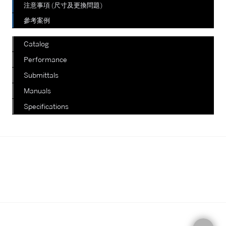
注意事項 (尺寸及更換問題)
參考案例
Catalog
Performance
Submittals
Manuals
Specifications
我們正在陸續更新其他款式，如有查
詢，請電郵至郵箱
info@staterich.com.hk
或直接致電
+852 9680 8015。