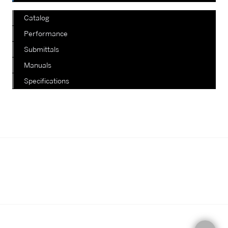
Catalog
Performance
Submittals
Manuals
Specifications
我們正在陸續更新其他款式，如有查
詢，請電郵至郵箱
info@staterich.com.hk
或直接致電
+852 9680 8015。