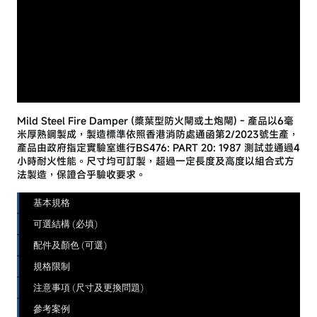
Mild Steel Fire Damper (槳葉型防火閘或土炮閘) - 產品以6毫
米厚熟鋼製成，製造標準依照香港消防處通函第2/2023號生產，
產品由政府指定實驗室進行BS476: PART 20: 1987 測試並通過4
小時耐火性能。尺寸均可訂製，超過一定長度及高度以組合式方
法製造，保證合乎驗收要求。
基本規格
可選結構 (必填)
配件及顏色 (可選)
規格限制
注意事項 (尺寸及更換問題)
參考案例