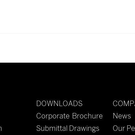
.hk
或直接致電
+852 9680 8015。
DOWNLOADS
COMP
Corporate Brochure
News
n
Submittal Drawings
Our Pe