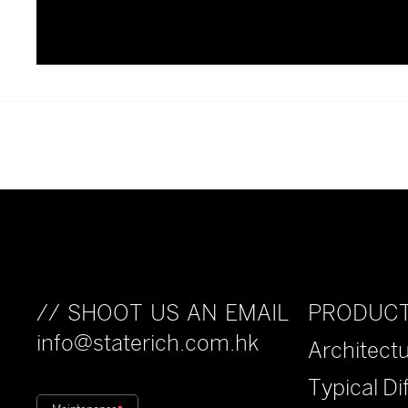
我們正在陸續更新其他款式，如
PRODUC
// SHOOT US AN EMAIL
info@staterich.com.hk
Architectu
Typical Di