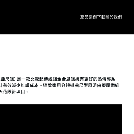
產品
案例
下載
關於我們
are Diffuser
fuser (纖維曲尺咀) 是一款比較起傳統鋁金合風咀擁有更好的熱傳導系
料有效減少維護成本。這款家用分體機曲尺型風咀由擠壓纖維
天花設計項目。