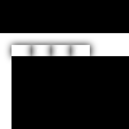
渲染
截面
實境
結構