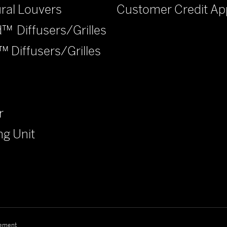
Customer Credit App
ural Louvers
™ Diffusers/Grilles
™ Diffusers/Grilles
r
ng Unit
tement