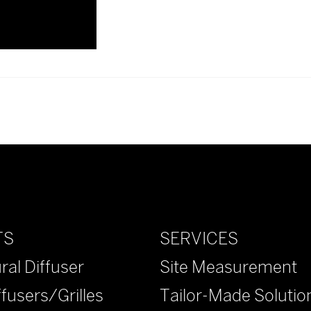
有查詢，請電郵至郵箱
info@staterich.com
SERVICES
TS
Site Measurement
ral Diffuser
Tailor-Made Solutio
ffusers/Grilles