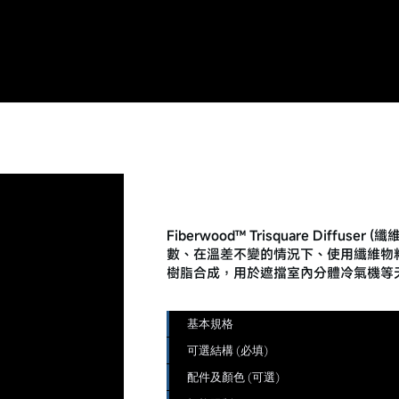
ETD: Fiberwood™ Trisqu
纖維分體機曲尺咀
Fiberwood™ Trisquare Dif
數、在溫差不變的情況下、使用纖維物
樹脂合成，用於遮擋室內分體冷氣機等
基本規格
可選結構 (必填)
配件及顏色 (可選)