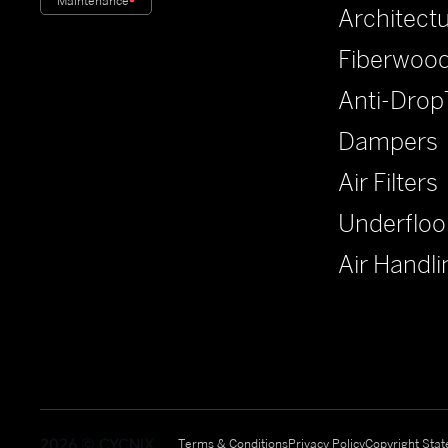
Maintenance
Architect
Fiberwood
Anti-Drop
Dampers
Air Filters
Underfloo
Air Handli
2026
©
CYCNIX
Terms & Conditions
Privacy Policy
Copyright Sta