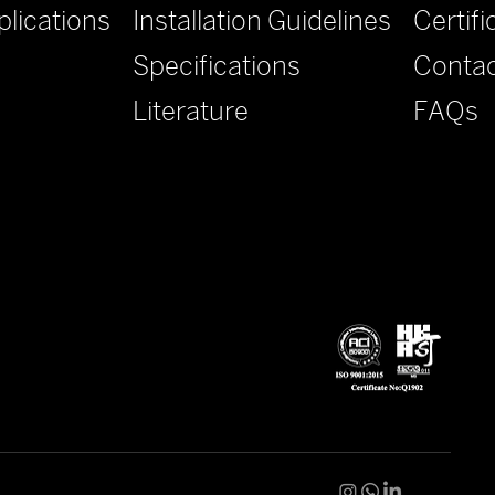
lications
Installation Guidelines
Certifi
Specifications
Contac
Literature
FAQs