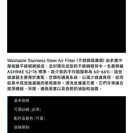
Washable Stainless Steel Air Filter (不銹鋼隔塵網) 由多層沖
壓褶皺不銹網網組成，並封閉在成型的不銹鋼框架中。生產根據
ASHRAE 52-76 標準，該介質的平均阻擋率為 60-66%。這些
過濾器主要用於進氣、空調和通風系統，以減少過濾負荷，從而
延長中高效過濾器的使用壽命。清洗及維護方便，它們非常適合
屋頂機組、吊扇、通風裝置以及廚房的油脂和油霧。
基本規格
可選結構 (必填)
配件及顏色 (可選)
規格限制