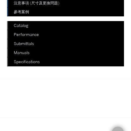
注意事項 (尺寸及更換問題)
參考案例
Catalog
Performance
Submittals
Manuals
Specifications
我們正在陸續更新其他款式，如有查
詢，請電郵至郵箱
info@staterich.com.hk
或直接致電
+852 9680 8015。