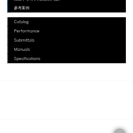
參考案例
Catalog
Performance
Submittals
Manuals
Specifications
我們正在陸續更新其他款式，如有查
詢，請電郵至郵箱
info@staterich.com.hk
或直接致電
+852 9680 8015。