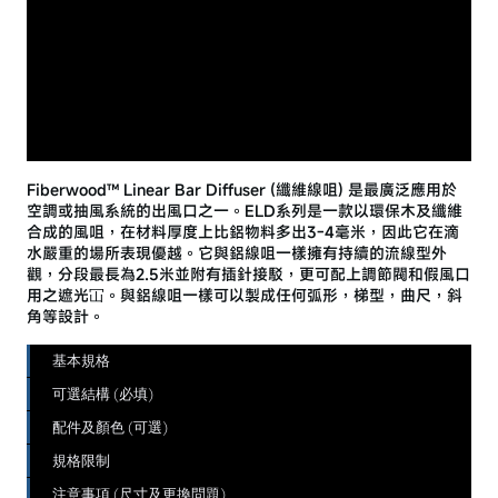
Fiberwood™ Linear Bar Diffuser (纖維線咀) 是最廣泛應用於
空調或抽風系統的出風口之一。ELD系列是一款以環保木及纖維
合成的風咀，在材料厚度上比鋁物料多出3-4毫米，因此它在滴
水嚴重的場所表現優越。它與鋁線咀一樣擁有持續的流線型外
觀，分段最長為2.5米並附有插針接駁，更可配上調節閥和假風口
用之遮光冚。與鋁線咀一樣可以製成任何弧形，梯型，曲尺，斜
角等設計。
基本規格
可選結構 (必填)
配件及顏色 (可選)
規格限制
注意事項 (尺寸及更換問題)