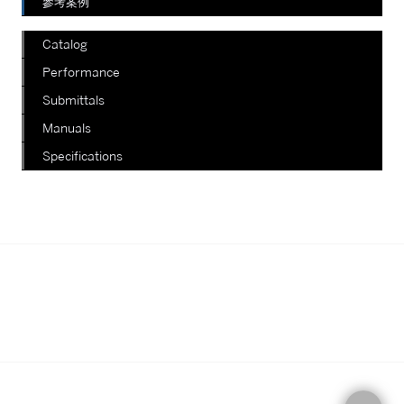
參考案例
Catalog
Performance
Submittals
Manuals
Specifications
我們正在陸續更新其他款式，如有查
詢，請電郵至郵箱
info@staterich.com.hk
或直接致電
+852 9680 8015。