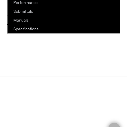
Performance
Submittals
Manuals
Specifications
我們正在陸續更新其他款式，如有查
詢，請電郵至郵箱
info@staterich.com.hk
或直接致電
+852 9680 8015。