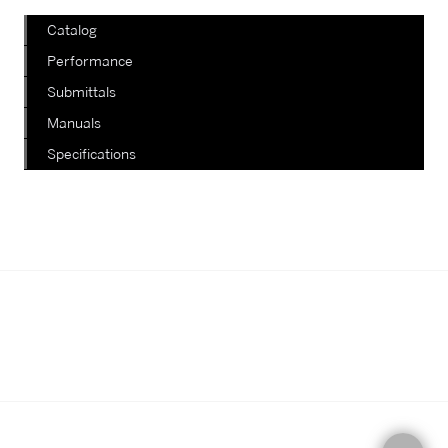
Catalog
Performance
Submittals
Manuals
Specifications
我們正在陸續更新其他款式，如有查
詢，請電郵至郵箱
info@staterich.com.hk
或直接致電
+852 9680 8015。