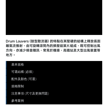
Drum Louvers (鼓型散流器) 的特點在其堅硬的結構上釋放長距
離氣流推射，由可旋轉滾筒內的擠壓鋁葉片組成，既可控制出風
方向，亦減少噪音雜訊，常見於機場，高鐵站及大型出風裝置等
地方。
基本規格
可選結構 (必填)
配件及顏色 (可選)
規格限制
注意事項 (尺寸及更換問題)
參考案例