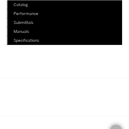
Catalog
Performance
Submittals
Manuals
Specifications
我們正在陸續更新其他款式，如有查
詢，請電郵至郵箱
info@staterich.com.hk
或直接致電
+852 9680 8015。