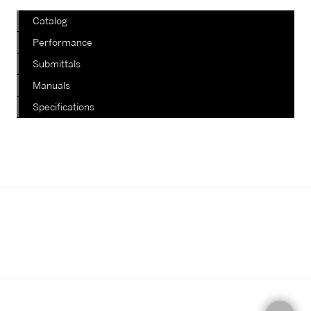
Catalog
Performance
Submittals
Manuals
Specifications
我們正在陸續更新其他款式，如有查
詢，請電郵至郵箱
info@staterich.com.hk
或直接致電
+852 9680 8015。