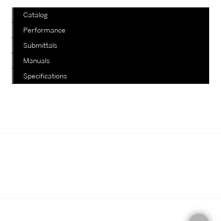
Catalog
Performance
Submittals
Manuals
Specifications
我們正在陸續更新其他款式，如有查
詢，請電郵至郵箱
info@staterich.com.hk
或直接致電
+852 9680 8015。