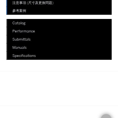
注意事項 (尺寸及更換問題)
參考案例
Catalog
Performance
Submittals
Manuals
Specifications
我們正在陸續更新其他款式，如有查
詢，請電郵至郵箱
info@staterich.com.hk
或直接致電
+852 9680 8015。