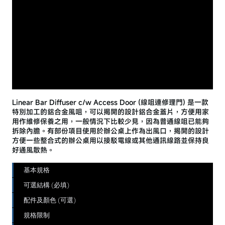
Linear Bar Diffuser c/w Access Door (線咀連修理門) 是一款
特別加工的鋁合金風咀，可以揭開的設計鋁合金蓋片，方便用家
用作維修保養之用，一般情況下比較少見，因為普通線咀已能夠
拆除內膽。有部份項目使用於辦公桌上作為出風口，揭開的設計
方便一些整合式的辦公桌用以接駁電線或其他通訊線路並保持良
好通風散熱。
基本規格
可選結構 (必填)
配件及顏色 (可選)
規格限制