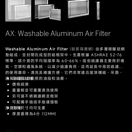
AX: Washable Aluminum Air Filter
Washable Aluminum Air Filter
(鋁質隔塵網)
由多層褶皺鋁網
墊組成，並封閉在成型的鋁框架中。生產根據 ASHRAE 52-76
標準，該介質的平均阻擋率為 60-66%。這些過濾器主要用於進
氣、空調和通風系統，以減少過濾負荷，從而延長中高效過濾器
的使用壽命。清洗及維護方便，它們非常適合屋頂機組、吊扇、
通風裝置以及廚房的油脂和油霧。
全鋁質結構
價格經濟
重量輕並可重覆清洗使用
另可選不銹鋼濾網及框架
可配備手抽或手抽連擋板
厚度限制
任何尺寸均可生產
厚度最薄為4分 (12MM)
SIZE