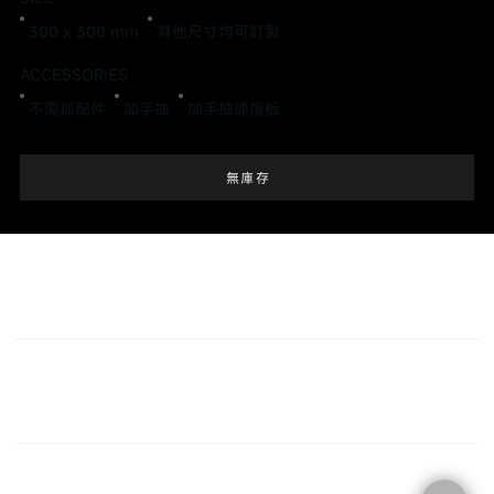
300 x 300 mm
其他尺寸均可訂製
ACCESSORIES
不需加配件
加手抽
加手抽連擋板
無庫存
C O N T A C T