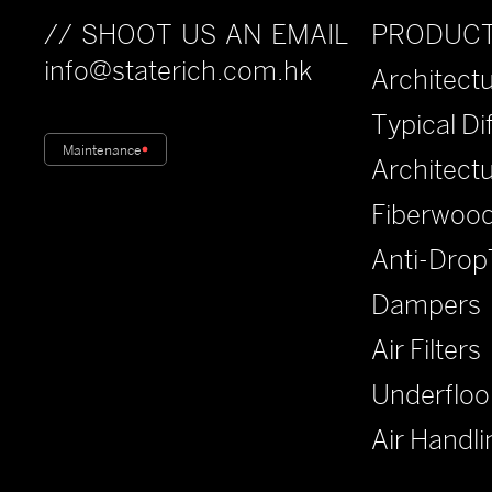
PRODUC
// SHOOT US AN EMAIL
info@staterich.com.hk
Architectu
Typical Di
Maintenance
Architect
Fiberwood
Anti-Drop
Dampers
Air Filters
Underfloo
Air Handli