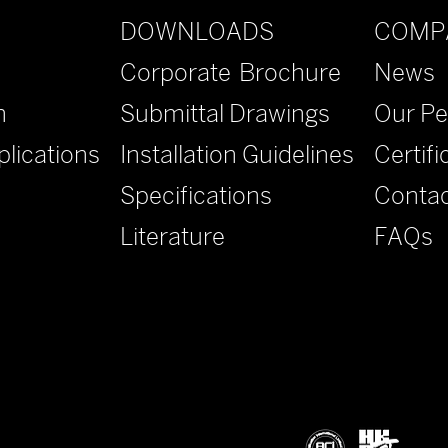
DOWNLOADS
COMP
Corporate Brochure
News
n
Submittal Drawings
Our Pe
lications
Installation Guidelines
Certifi
Specifications
Contac
Literature
FAQs