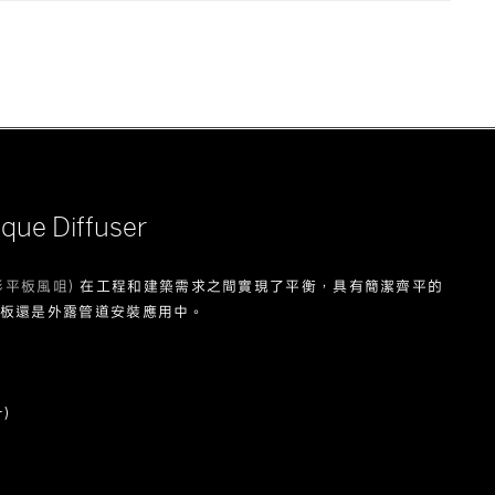
產品
案例
下載
關於我們
que Diffuser
形平板風咀)
在工程和建築需求之間實現了平衡，具有簡潔齊平的
板還是外露管道安裝應用中。
)