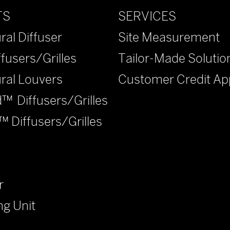
SERVICES
TS
Site Measurement
ral Diffuser
Tailor-Made Solutio
ffusers/Grilles
Customer Credit App
ural Louvers
™ Diffusers/Grilles
™ Diffusers/Grilles
r
ng Unit