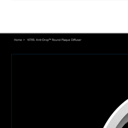
Home
>
NTR5: Anti-Drop™ Round Plaque Diffuser