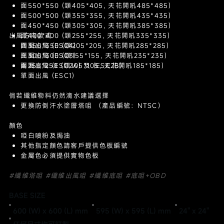
面550*550 (頸405*405, 天花開吼485*485)
面500*500 (頸355*355, 天花開吼435*435)
面450*450 (頸305*305, 天花開吼385*385)
出風方向款式
面400*400 (頸255*255, 天花開吼335*335)
面350*350 (頸205*205, 天花開吼285*285)
四面出風 (ESC4)
面300*300 (頸155*155, 天花開吼235*235)
三面出風 (ESC3)
面250*250 (頸105*105, 天花開吼185*185)
兩面出風 (ESC2A) 及 (ESC2B)
單面出風 (ESC1)
倘若纖維物料仍然滴水建議選擇
更換防倒汗水塗層塔咀 （產品編號：NTSC）
顏色
啞白噴粉及焗油
其他指定顏色請客戶提供色板編號
金屬色必須提供實物色板
#纖維塔咀 #纖維出風咀 #纖維底咀 #底咀+OBD
BASE SIZE
600 (W) x 600 (L) mm
595 (W) x 595 (L) mm
24" x 24"