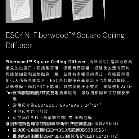
ESC4N: Fiberwood™ Square Ceiling
Diffuser
Fiberwood™ Square Ceiling Diffuser
(纖維塔咀)
是本地最為
常見的出風口。與鋁製塔咀一樣擁有高容量、模組化的定向葉片
與建築細節和諧地融為一體，並具有多種框架樣式，可輕鬆與模
組化天花板系統整合。ESC系列即使在高氣流下也能實現低噪音
及低壓降。倘若ESC不能滿足對抗滴倒汗水效能，建議使用Anti-
Drop™絨毛塗層NTSC系列。
更換舊有鐵質/鋁質或木質塔咀時，可以用相同尺寸訂購及安
裝
常規尺寸為600*600 / 595*595 / 24"*24"
其他尺寸均可訂製
可加配O.B.D. (風量調節閥) 或 風箱包棉
常規尺寸 (內頸 = 面減145MM，天花開吼 = 面減65MM)
任何顏色均可訂製 (標準為啞白粉末塗層)
最大尺寸為面計1000*1000 (頸計855*855)
面600*600 (頸455*455, 天花開吼535*535)
最小尺寸為面計250*250 (頸計105*105)
面24*24 (頸18-1/4*18-1/4, 天花開吼21-1/2*21-1/2)