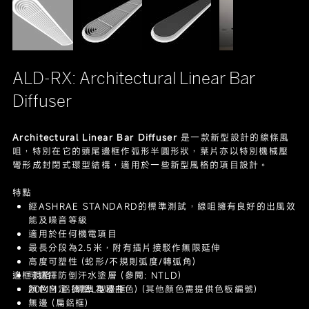
ALD-RX: Architectural Linear Bar
Diffuser
Architectural Linear Bar Diffuser
是一款新型設計的線條風
咀，特別在它的頭尾邊框作弧形半圓形狀，葉片亦以特別機械壓
彎形成封閉式環型結構，適用於一些新型風格的項目設計。
特點
經ASHRAE STANDARD的標準測試，線咀擁有良好的出風效
能及噪音等級
適用於任何機電項目
最長分段為2.5米，附有插片接駁作無限延伸
高度可塑性 (蛇形/不規則弧度/轉弧角)
邊框規格
可選擇防倒汗水塗層 (參閱: NTLD)
顏色自定 (標準為啞白色) (其他顏色需提供色板編號)
20MM 鋁擠壓L型邊框
無邊 (扁鋁框)