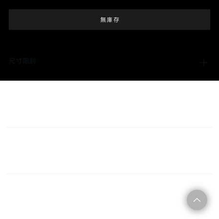
無庫存
尺寸限制
C O N T A C T