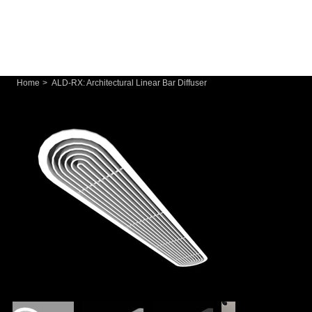
Home
>
ALD-RX: Architectural Linear Bar Diffuser