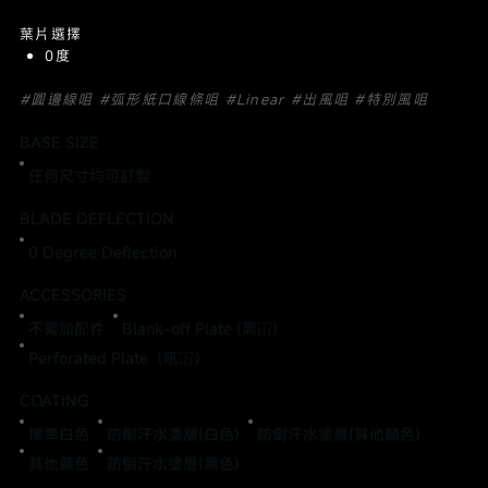
葉片選擇
0度
#圓邊線咀 #弧形紙口線條咀 #Linear #出風咀 #特別風咀
BASE SIZE
任何尺寸均可訂製
BLADE DEFLECTION
0 Degree Deflection
ACCESSORIES
不需加配件
Blank-off Plate (黑冚)
Perforated Plate（吼冚）
COATING
標準白色
防倒汗水塗層(白色)
防倒汗水塗層(其他顏色)
其他顏色
防倒汗水塗層(黑色)