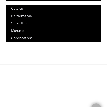
Catalog
Performance
Submittals
Manuals
Specifications
我們正在陸續更新其他款式，如有查
詢，請電郵至郵箱
info@staterich.com.hk
或直接致電
+852 9680 8015。