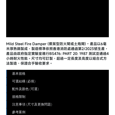
Mild Steel Fire Damper (槳葉型防火閘或土炮閘) - 產品以6毫
米厚熟鋼製成，製造標準依照香港消防處通函第2/2023號生產，
產品由政府指定實驗室進行BS476: PART 20: 1987 測試並通過4
小時耐火性能。尺寸均可訂製，超過一定長度及高度以組合式方
法製造，保證合乎驗收要求。
基本規格
可選結構 (必填)
配件及顏色 (可選)
規格限制
注意事項 (尺寸及更換問題)
參考案例